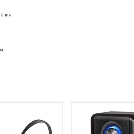
тания
см