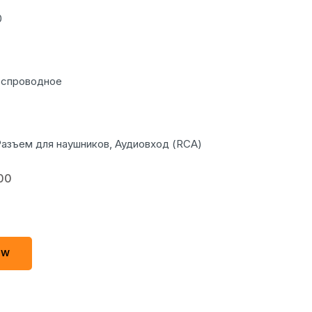
0
еспроводное
азъем для наушников, Аудиовход (RCA)
00
OW
OW