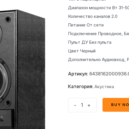
Диапазон мощности Вт 31-5
Количество каналов 2.0
Питание От сети
Подключение Проводное, Б
Пульт ДУ Без пульта
Цвет Черный
Дополнительно Аудиовход, Р
Артикул:
6438162000936.
Категория:
Акустика
Акустическая
-
+
BUY N
BUY N
система
Sven
SPS-