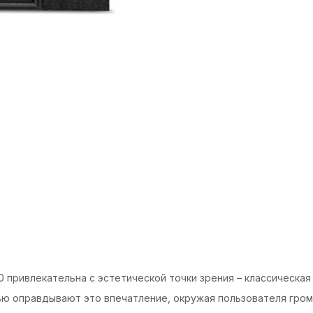
702
(2.0)
-
Black,
40Вт
quantity
.0 привлекательна с эстетической точки зрения – классическая
ю оправдывают это впечатление, окружая пользователя громк