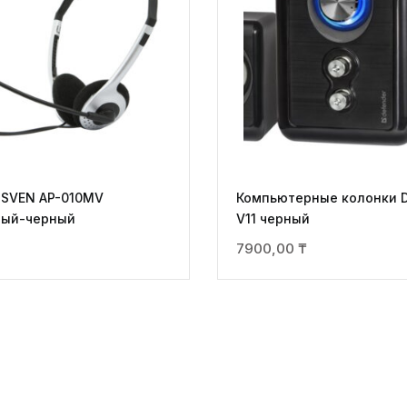
 SVEN AP-010MV
Компьютерные колонки D
тый-черный
V11 черный
7900,00
₸