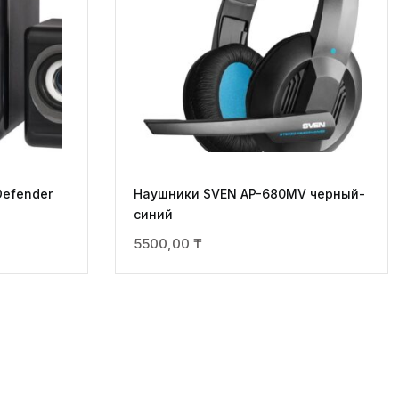
efender
Наушники SVEN AP-680MV черный-
синий
5500,00
₸