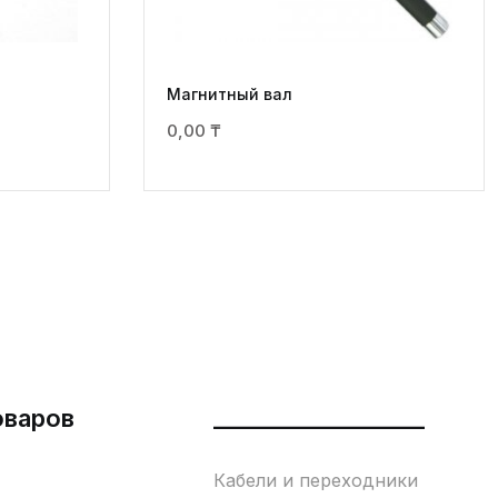
Магнитный вал
0,00
₸
оваров
___________________
Кабели и переходники