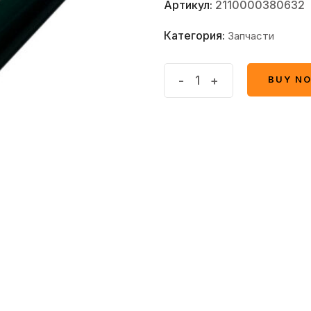
Артикул:
2110000380632
Категория:
Запчасти
Барабан
-
+
BUY N
BUY N
quantity