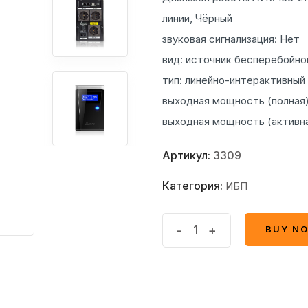
линии, Чёрный
звуковая сигнализация: Нет
вид: источник бесперебойно
тип: линейно-интерактивный
выходная мощность (полная)
выходная мощность (активна
Артикул:
3309
Категория:
ИБП
Источник
-
+
BUY N
BUY N
бесперебойного
питания
SVC
V-