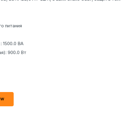
го питания
: 1500.0 ВА
я): 900.0 Вт
OW
OW