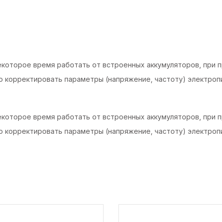
1500-
F-
LCD
quantity
оторое время работать от встроенных аккумуляторов, при пр
о корректировать параметры (напряжение, частоту) электроп
оторое время работать от встроенных аккумуляторов, при пр
о корректировать параметры (напряжение, частоту) электроп