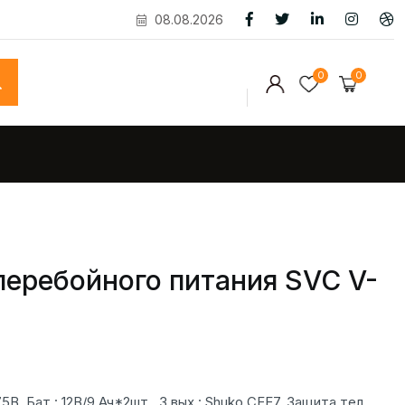
08.08.2026
0
0
перебойного питания SVC V-
В, Бат.: 12В/9 Ач*2шт., 3 вых.: Shuko CEE7, Защита тел.