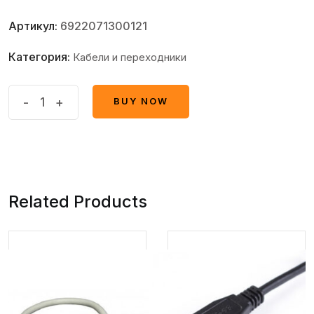
Артикул:
6922071300121
Категория:
Кабели и переходники
Кабель
-
+
BUY NOW
BUY NOW
SHIP
USB
-
micro
USB
Related Products
-
0.15
м
US109-
0.15B