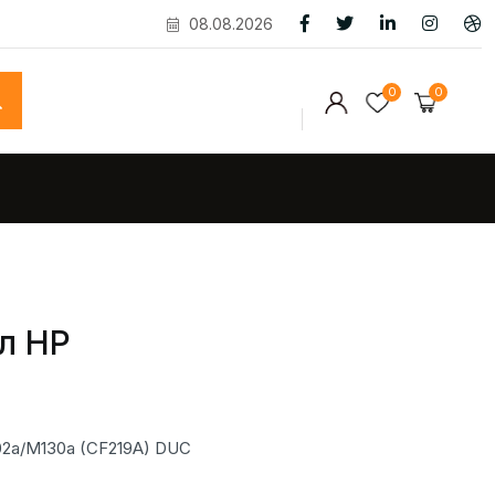
08.08.2026
0
0
л HP
02a/M130a (CF219A) DUC