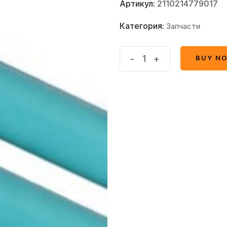
Артикул:
2110214779017
Категория:
Запчасти
Селеновый
-
+
BUY N
BUY N
вал
HP
quantity