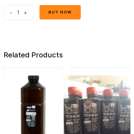
Тонер
-
+
BUY NOW
BUY NOW
МАК
ULTRA
quantity
Related Products