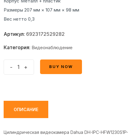
Корпус Металл + пластик
Размеры 207 мм × 107 мм × 98 мм
Вес нетто 0,3
Артикул:
6923172529282
Категория:
Видеонаблюдение
Цилиндрическая
-
+
BUY NOW
BUY NOW
видеокамера
Dahua
DH-
IPC-
HFW1230S1P-
ОПИСАНИЕ
0280B
quantity
Цилиндрическая видеокамера Dahua DH-IPC-HFW1230S1P-