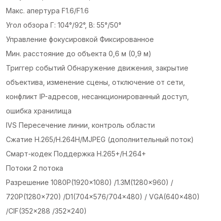
Макс. апертура F1.6/F1.6
Угол обзора Г: 104°/92°, В: 55°/50°
Управление фокусировкой Фиксированное
Мин. расстояние до объекта 0,6 м (0,9 м)
Триггер событий Обнаружение движения, закрытие
объектива, изменение сцены, отключение от сети,
конфликт IP-адресов, несанкционированный доступ,
ошибка хранилища
IVS Пересечение линии, контроль области
Сжатие H.265/H.264H/MJPEG (дополнительный поток)
Смарт-кодек Поддержка H.265+/H.264+
Потоки 2 потока
Разрешение 1080P(1920×1080) /1.3M(1280×960) /
720P(1280×720) /D1(704×576/704×480) / VGA(640×480)
/CIF(352×288 /352×240)