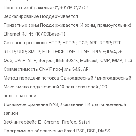
Поворот изображения 0°/90°/180°/270°
Зеркалирование Поддерживается
Приватные зоны Поддерживается (4 зоны, прямоугольник)
Ethernet RJ-45 (10/100Base-T)
Сетевые протоколы HTTP; HTTPs; TCP; ARP; RTSP; RTP;
RTCP; UDP; SMTP; FTP; DHCP; DNS; DDNS; PPPoE; IPv4/v6;
QoS; UPnP; NTP; Bonjour; IEEE 802.1x; Multicast; ICMP; IGMP; TLS
Совместимость ONVIF профиль S&G, API
Метод передачи потоков Одноадресный / многоадресный
Макс. число подключений 10 пользователей / 20
пользователей
Локальное хранение NAS, Локальный ПК для мгновенной
записи
Веб-интерфейс IE, Chrome, Firefox, Safari
Программное обеспечение Smart PSS, DSS, DMSS