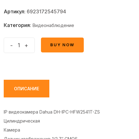
Артикул:
6923172545794
Категория:
Видеонаблюдение
IP
-
+
BUY NOW
BUY NOW
видеокамера
Dahua
DH-
IPC-
HFW2541T-
ОПИСАНИЕ
ZS
quantity
IP видеокамера Dahua DH-IPC-HFW2541T-ZS
Цилиндрическая
Камера
Датчик изображения; 1/2.7″ CMOS