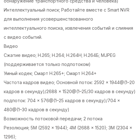
обнаружение транспортного средства и человека)
Интеллектуальный поиск; Работайте вместе с Smart NVR
для выполнения усовершенствованного
интеллектуального поиска, извлечения событий и слияния
с видео событий.
Видео
Сжатие видео; Н.265; Н.264; Н.264Н; Н.264Б; MJPEG
(поддерживается только подпотоком)
Умный кодек; Смарт H.265+; Смарт H.264+
Частота кадров видео; Основной поток: 2592 × 1944@(1–20
кадров в секунду)/2688 × 1520@(1–25/30 кадров в секунду)
подпоток: 704 × 576@(1–25 кадров в секунду)/704 ×
480@(1–30 кадров в секунду)
Возможность потоковой передачи; 2 потока
Резолюция; 5М (2592 × 1944); 4М (2688 × 1520); 3М (2304 ×
1296);