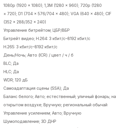
1080p (1920 × 1080); 1,3М (1280 × 960); 720p (1280
× 720); D1 (704 × 576/704 × 480); VGA (640 × 480); CIF
(352 × 288/352 × 240)
Управление битрейтом; ЦБР/ВБР
Битрейт видео; H.264: 3 кбит/с–8192 кбит/с
H.265: 3 кбит/с–8192 кбит/с
День/Ночь; Авто (ICR) / цвет / ч / б
BLC; Да
HLC; Да
WDR; 120 дБ
Самоадаптация сцены (SSA); Да
Баланс белого; Авто; естественный; уличный фонарь; на
открытом воздухе; Вручную; региональный обычай
Управление усилением; Авто; Вручную
Шумоподавление; 3D ДНР