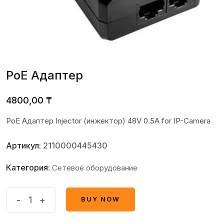
PoE Адаптер
4800,00
₸
PoE Адаптер Injector (инжектор) 48V 0.5A for IP-Camera
Артикул:
2110000445430
Категория:
Сетевое оборудование
PoE
-
+
BUY NOW
BUY NOW
Адаптер
quantity