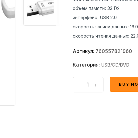
объем памяти: 32 Гб
интерфейс: USB 2.0
скорость записи данных: 16.
скорость чтения данных: 22
Артикул:
760557821960
Категория:
USB/CD/DVD
USB
-
+
BUY N
BUY N
Flash
карта
Transcend
JetFlash
370
32Gb