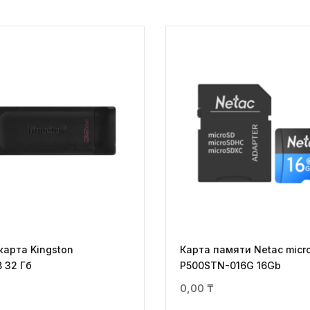
карта Kingston
Карта памяти Netac mic
 32 Гб
P500STN-016G 16Gb
0,00
₸