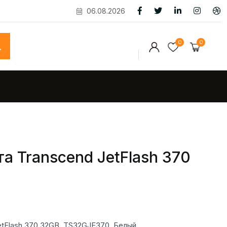
06.08.2026
0
0
та Transcend JetFlash 370
etFlash 370 32GB, TS32GJF370, Белый