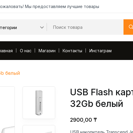
ожаловать! Мы предоставляем лучшие товары
лавная
О нас
Магазин
Контакты
Инстаграм
Gb белый
USB Flash кар
32Gb белый
2900,00
₸
USB накопитель Transcend J